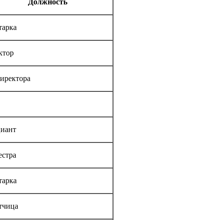
Должность
тарка
ктор
директора
иант
естра
тарка
тчица