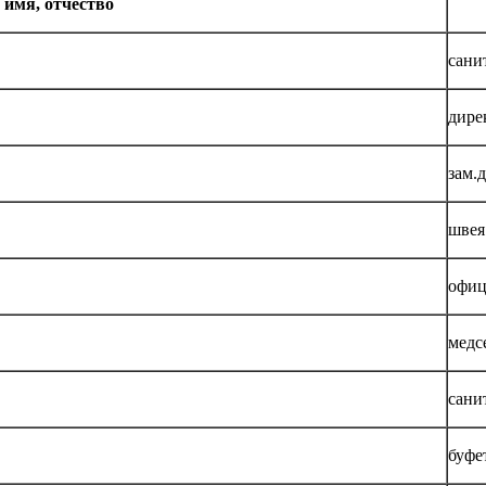
 имя, отчество
сани
дире
зам.
швея
офиц
медс
сани
буфе